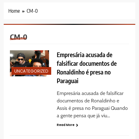
Home
CM-0
CM-0
Empresária acusada de
falsificar documentos de
UNCATEGORIZED
Ronaldinho é presa no
Paraguai
Empresária acusada de falsificar
documentos de Ronaldinho e
Assis é presa no Paraguai Quando
a gente pensa que já viu…
Read More