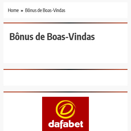
Home
Bônus de Boas-Vindas
Bônus de Boas-Vindas