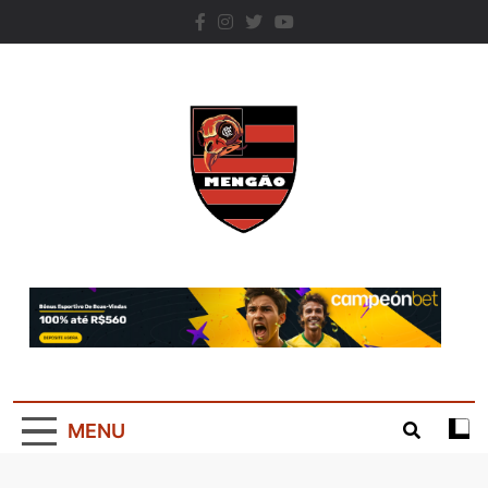
Skip
to
content
Canal Mengão
Seu Site de Notícias do Mengão!
MENU