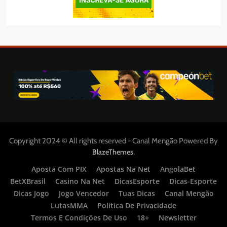
Copyright 2024 © All rights reserved - Canal Mengão Powered By
.
BlazeThemes
Aposta Com PIX
Apostas Na Net
AngolaBet
BetXBrasil
Casino Na Net
DicasEsporte
Dicas-Esporte
Dicas Jogo
Jogo Vencedor
Tuas Dicas
Canal Mengão
LutasMMA
Política De Privacidade
Termos E Condições De Uso
18+
Newsletter