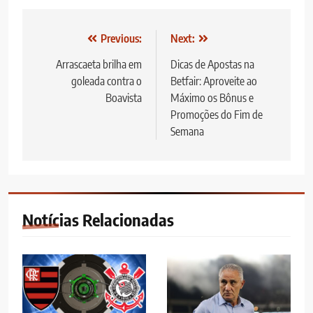
Navegação
Previous:
Next:
de
Arrascaeta brilha em
Dicas de Apostas na
goleada contra o
Betfair: Aproveite ao
Post
Boavista
Máximo os Bônus e
Promoções do Fim de
Semana
Notícias Relacionadas