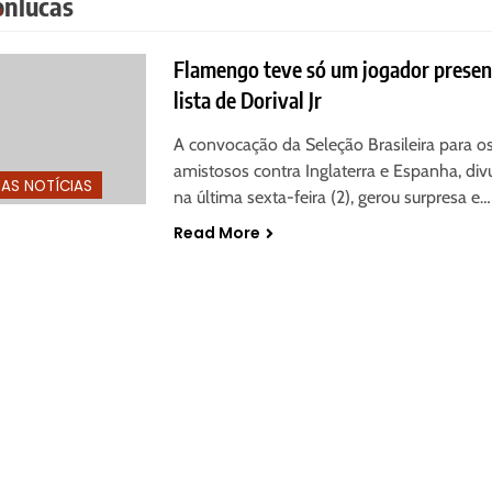
onlucas
Flamengo teve só um jogador presen
lista de Dorival Jr
A convocação da Seleção Brasileira para o
amistosos contra Inglaterra e Espanha, div
MAS NOTÍCIAS
na última sexta-feira (2), gerou surpresa e…
Read More