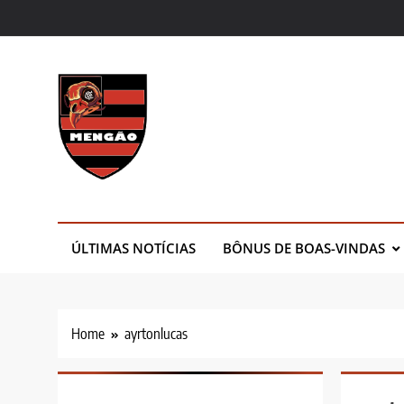
Skip
to
content
Canal Mengão
Seu Site de Notícias do Mengão!
BÔNUS DE BOAS-VINDAS
ÚLTIMAS NOTÍCIAS
Home
ayrtonlucas