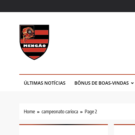
Skip
to
content
Canal Mengão
Seu Site de Notícias do Mengão!
BÔNUS DE BOAS-VINDAS
ÚLTIMAS NOTÍCIAS
Home
campeonato carioca
Page 2