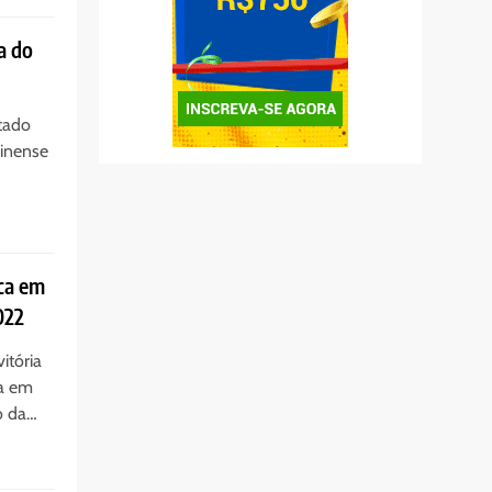
a do
tado
minense
ca em
022
itória
ta em
o da…