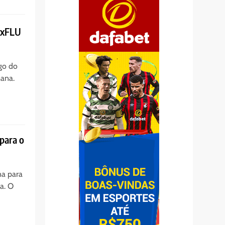
AxFLU
ogo do
ana.
 para o
na para
a. O