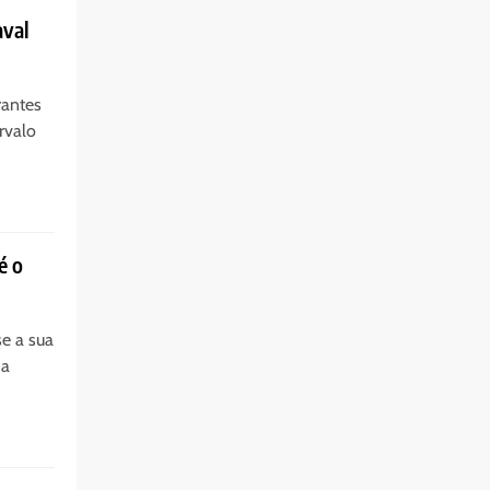
aval
rantes
rvalo
é o
se a sua
da