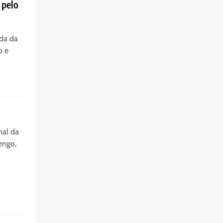
 pelo
ada da
o e
nal da
engo,