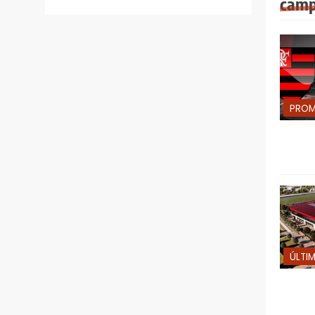
camp
PRO
ÚLTI