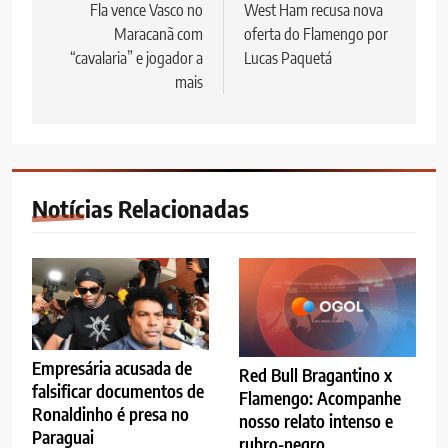
de
Fla vence Vasco no
West Ham recusa nova
Maracanã com
oferta do Flamengo por
Post
“cavalaria” e jogador a
Lucas Paquetá
mais
Notícias Relacionadas
Empresária acusada de
Red Bull Bragantino x
falsificar documentos de
Flamengo: Acompanhe
Ronaldinho é presa no
nosso relato intenso e
Paraguai
rubro-negro