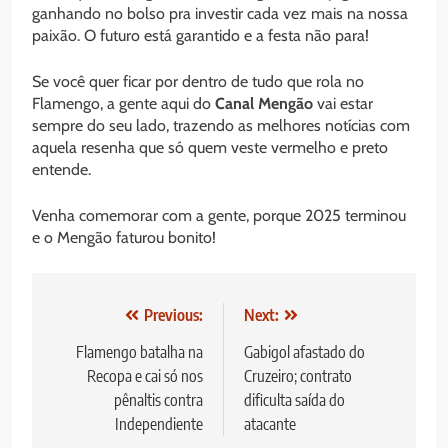
ganhando no bolso pra investir cada vez mais na nossa
paixão. O futuro está garantido e a festa não para!
Se você quer ficar por dentro de tudo que rola no
Flamengo, a gente aqui do
Canal Mengão
vai estar
sempre do seu lado, trazendo as melhores notícias com
aquela resenha que só quem veste vermelho e preto
entende.
Venha comemorar com a gente, porque 2025 terminou
e o Mengão faturou bonito!
Navegação
Previous:
Next:
de
Flamengo batalha na
Gabigol afastado do
Recopa e cai só nos
Cruzeiro; contrato
Post
pênaltis contra
dificulta saída do
Independiente
atacante