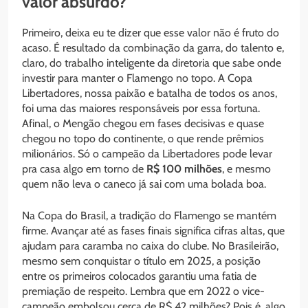
valor absurdo?
Primeiro, deixa eu te dizer que esse valor não é fruto do
acaso. É resultado da combinação da garra, do talento e,
claro, do trabalho inteligente da diretoria que sabe onde
investir para manter o Flamengo no topo. A Copa
Libertadores, nossa paixão e batalha de todos os anos,
foi uma das maiores responsáveis por essa fortuna.
Afinal, o Mengão chegou em fases decisivas e quase
chegou no topo do continente, o que rende prêmios
milionários. Só o campeão da Libertadores pode levar
pra casa algo em torno de
R$ 100 milhões
, e mesmo
quem não leva o caneco já sai com uma bolada boa.
Na Copa do Brasil, a tradição do Flamengo se mantém
firme. Avançar até as fases finais significa cifras altas, que
ajudam para caramba no caixa do clube. No Brasileirão,
mesmo sem conquistar o título em 2025, a posição
entre os primeiros colocados garantiu uma fatia de
premiação de respeito. Lembra que em 2022 o vice-
campeão embolsou cerca de R$ 42 milhões? Pois é, algo