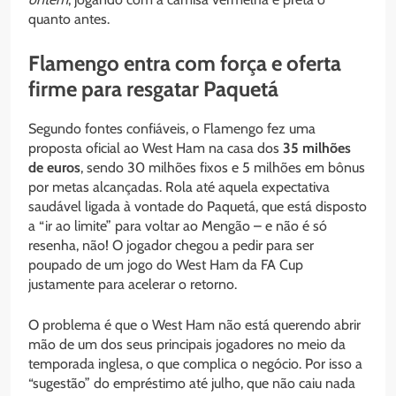
quanto antes.
Flamengo entra com força e oferta
firme para resgatar Paquetá
Segundo fontes confiáveis, o Flamengo fez uma
proposta oficial ao West Ham na casa dos
35 milhões
de euros
, sendo 30 milhões fixos e 5 milhões em bônus
por metas alcançadas. Rola até aquela expectativa
saudável ligada à vontade do Paquetá, que está disposto
a “ir ao limite” para voltar ao Mengão – e não é só
resenha, não! O jogador chegou a pedir para ser
poupado de um jogo do West Ham da FA Cup
justamente para acelerar o retorno.
O problema é que o West Ham não está querendo abrir
mão de um dos seus principais jogadores no meio da
temporada inglesa, o que complica o negócio. Por isso a
“sugestão” do empréstimo até julho, que não caiu nada