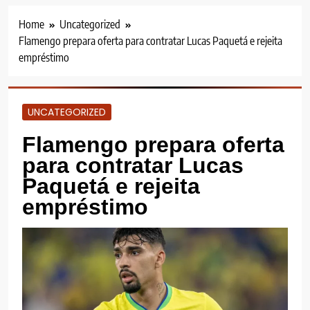
Home
Uncategorized
Flamengo prepara oferta para contratar Lucas Paquetá e rejeita
empréstimo
UNCATEGORIZED
Flamengo prepara oferta
para contratar Lucas
Paquetá e rejeita
empréstimo