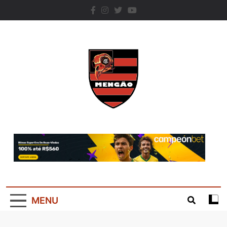
Skip
to
content
Canal Mengão
Seu Site de Notícias do Mengão!
MENU